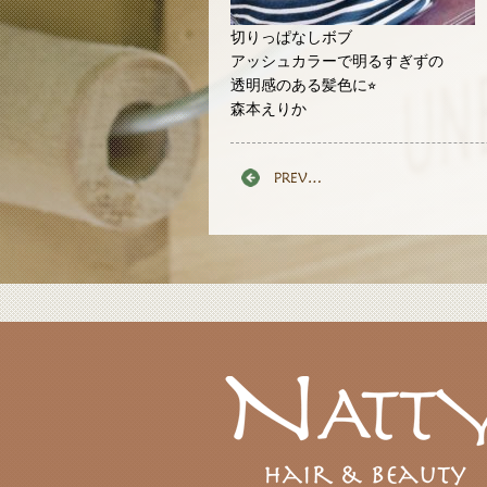
切りっぱなしボブ
アッシュカラーで明るすぎずの
透明感のある髪色に⭐︎
森本えりか