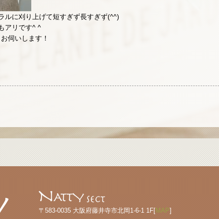
ルに刈り上げて短すぎず長すぎず(^^)
アリです^ ^
りお伺いします！
〒583-0035 大阪府藤井寺市北岡1-6-1 1F[
MAP
]