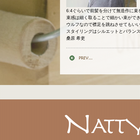
6:4ぐらいで前髪を分けて無造作に
束感は細く取ることで細かい束がで
ウルフなので襟足を跳ねさせてもいいで
スタイリングはシルエットとバランスが
桑原 希吏