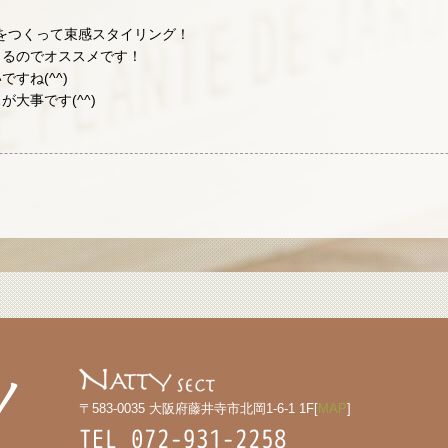
束をつくって束感スタイリング！
きるのでオススメです！
すね(^^)
大事です(^^)
〒583-0035 大阪府藤井寺市北岡1-6-1 1F[
MAP
]
TEL 072-931-2258