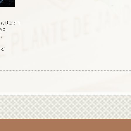
ております！
共に
す。
など